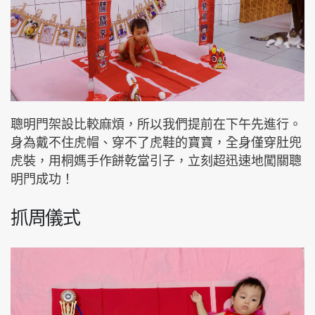
聰明門架設比較麻煩，所以我們提前在下午先進行。
身為戴不住虎帽、穿不了虎鞋的寶寶，全身僅穿肚兜
虎裝，用桐媽手作餅乾當引子，立刻超迅速地闖關聰
明門成功！
抓周儀式