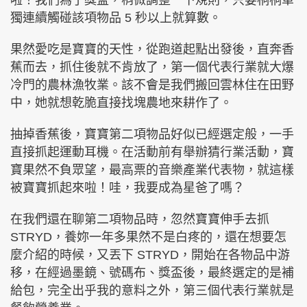
獨連續觸碰該項物品 5 秒以上就算數。
果然愛吃是寶寶的天性，從跑道起點出發後，直奔香
蕉而去，抓住後就不肯放了，第一個代表行業就大爆
冷門的農林漁牧業。該不會是我們搬回雲林住在田野
中，她就想乾脆直接找塊農地來耕作了。
抽掉香蕉後，寶寶第二項物品好似已經選定般，一手
直接抓起運動耳機。在活動前有舉辦猜行業活動，寶
寶果然不負眾望，最高票的音樂產業代表物，就這樣
被寶寶抓起來啦！哇，我要成為星爸了嗎？
在我們還在聊第二項物品時，忽然寶寶伸手去抓
STRYD，養妳一年多果然不是白疼的，還在想要怎
麼介紹的時候，又丟下 STRYD，開始在各物品中游
移，在經過墨鏡、號碼布、獎盃後，最終選定的是補
給包，完全出乎我的意料之外，第三個代表行業就是