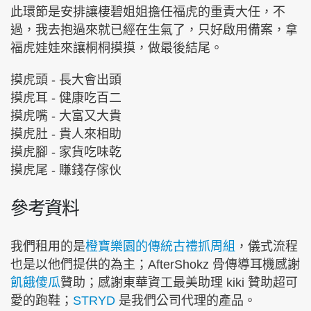
此環節是安排讓棲碧姐姐擔任福虎的重責大任，不
過，我去抱過來就已經在生氣了，只好啟用備案，拿
福虎娃娃來讓桐桐摸摸，做最後結尾。
摸虎頭 - 長大會出頭
摸虎耳 - 健康吃百二
摸虎嘴 - 大富又大貴
摸虎肚 - 貴人來相助
摸虎腳 - 家貨吃味乾
摸虎尾 - 賺錢存傢伙
參考資料
我們租用的是
橙寶樂園的傳統古禮抓周組
，儀式流程
也是以他們提供的為主；AfterShokz 骨傳導耳機感謝
飢餓傻瓜
贊助；感謝東華資工最美助理 kiki 贊助超可
愛的跑鞋；
STRYD
是我們公司代理的產品。