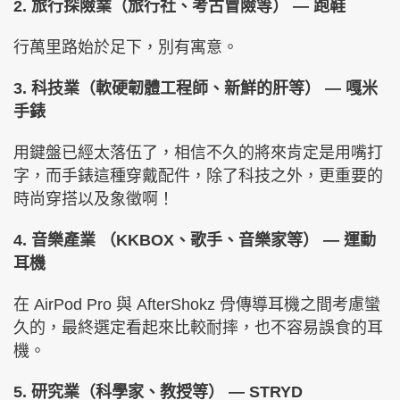
2. 旅行探險業（旅行社、考古冒險等） — 跑鞋
行萬里路始於足下，別有寓意。
3. 科技業（軟硬韌體工程師、新鮮的肝等） — 嘎米
手錶
用鍵盤已經太落伍了，相信不久的將來肯定是用嘴打
字，而手錶這種穿戴配件，除了科技之外，更重要的
時尚穿搭以及象徵啊！
4. 音樂產業 （KKBOX、歌手、音樂家等） — 運動
耳機
在 AirPod Pro 與 AfterShokz 骨傳導耳機之間考慮蠻
久的，最終選定看起來比較耐摔，也不容易誤食的耳
機。
5. 研究業（科學家、教授等） — STRYD