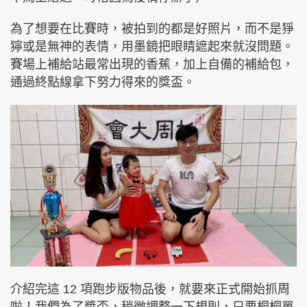
為了想要在比賽時，被拍到的都是好照片，而不是猙
獰或是無神的表情，用墨鏡把眼睛遮起來就沒問題。
賽場上補給站最常出現的香蕉，加上自備的補給包，
通過終點線拿下努力得來的獎盃。
介紹完這 12 項跑步版物品後，就要來正式開始抓周
啦！我們為了獎盃，稍微調整一下規則，只要桐桐單