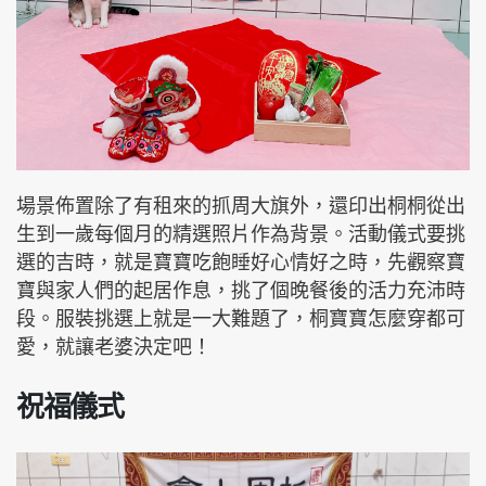
場景佈置除了有租來的抓周大旗外，還印出桐桐從出
生到一歲每個月的精選照片作為背景。活動儀式要挑
選的吉時，就是寶寶吃飽睡好心情好之時，先觀察寶
寶與家人們的起居作息，挑了個晚餐後的活力充沛時
段。服裝挑選上就是一大難題了，桐寶寶怎麼穿都可
愛，就讓老婆決定吧！
祝福儀式